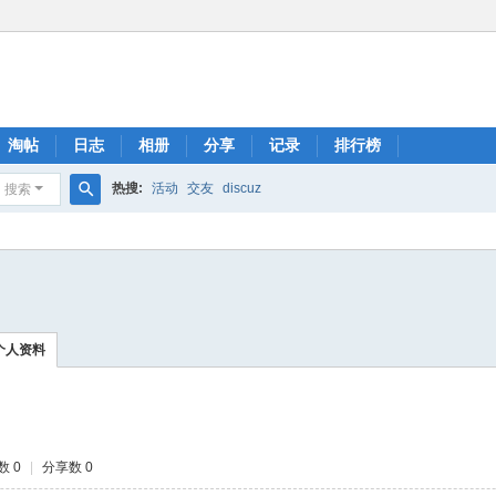
淘帖
日志
相册
分享
记录
排行榜
热搜:
活动
交友
discuz
搜索
搜
索
个人资料
数 0
|
分享数 0