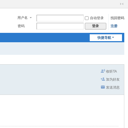
切
换
用户名
自动登录
找回密码
到
窄
密码
注册
登录
版
快捷导航
收听TA
加为好友
发送消息