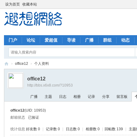
设为首页
收藏本站
门户
论坛
爱超值
导读
广播
群组
动态
›
office12
›
个人资料
遐
office12
想
http://bbs.x6x8.com/?10953
网
广播
主题
日志
相册
记录
分享
留言板
络
office12
(UID: 10953)
邮箱状态
已验证
统计信息
好友数 0
|
记录数 0
|
日志数 0
|
相册数 0
|
回帖数 139
|
主题