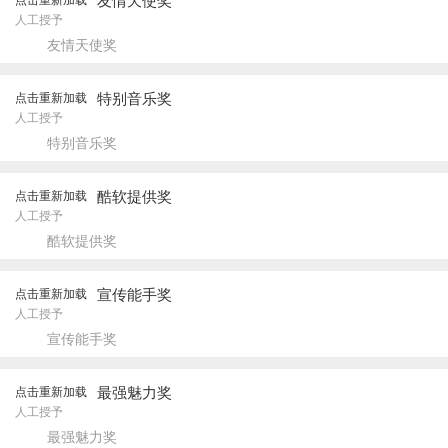
友情天使奖
点击重新加载
人工授予
友情天使奖
特别音乐奖
点击重新加载
人工授予
特别音乐奖
酷软提供奖
点击重新加载
人工授予
酷软提供奖
宣传能手奖
点击重新加载
人工授予
宣传能手奖
最强魅力奖
点击重新加载
人工授予
最强魅力奖