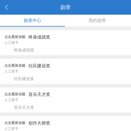
勋章
勋章中心
我的勋章
终身成就奖
点击重新加载
人工授予
终身成就奖
社区建设奖
点击重新加载
人工授予
社区建设奖
音乐天才奖
点击重新加载
人工授予
音乐天才奖
创作大师奖
点击重新加载
人工授予