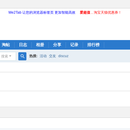
We2Tab 让您的浏览器标签页 更加智能高效
爱超值
，淘宝天猫优惠券！
淘帖
日志
相册
分享
记录
排行榜
热搜:
活动
交友
discuz
搜索
搜
索