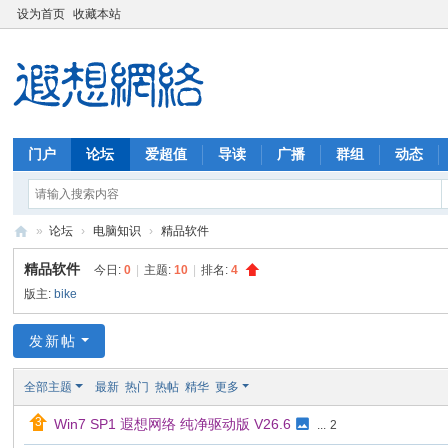
设为首页
收藏本站
门户
论坛
爱超值
导读
广播
群组
动态
»
论坛
›
电脑知识
›
精品软件
遐
精品软件
今日:
0
|
主题:
10
|
排名:
4
想
版主:
bike
网
发新帖
络
全部主题
最新
热门
热帖
精华
更多
Win7 SP1 遐想网络 纯净驱动版 V26.6
...
2