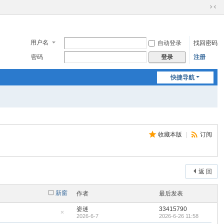
切
换
到
窄
用户名
自动登录
找回密码
版
密码
注册
登录
快捷导航
收藏本版
|
订阅
返 回
新窗
作者
最后发表
姿迷
33415790
2026-6-7
2026-6-26 11:58
隐